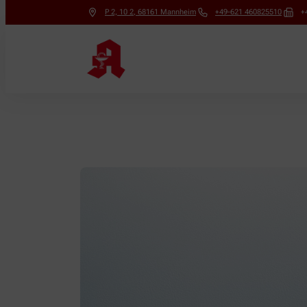
P 2, 10 2
,
68161
Mannheim
+49-621 460825510
+