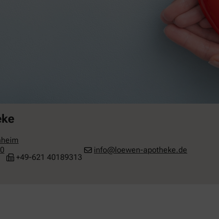
eke
heim
10
info@loewen-apotheke.de
+49-621 40189313