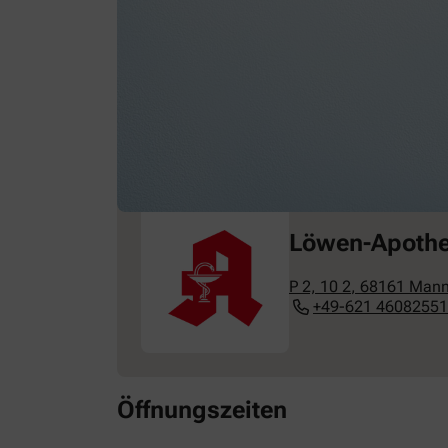
Löwen-Apoth
P 2, 10 2
,
68161
Mann
+49-621 4608255
Öffnungszeiten