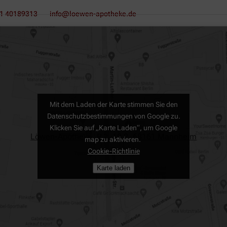
1 40189313
info@loewen-apotheke.de
Mit dem Laden der Karte stimmen Sie den
Datenschutzbestimmungen von Google zu.
Klicken Sie auf „Karte Laden“, um Google
Löwen-Apotheke, P 2, 10 2, 68161 Mannheim
map zu aktivieren.
Cookie-Richtlinie
Karte laden