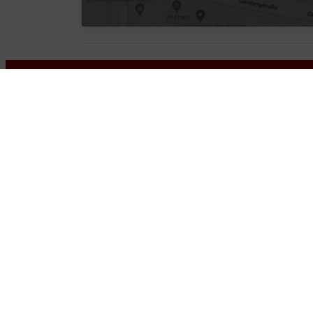
Kontakt
Löwen-Apotheke
P 2, 10 2
,
68161
Mannheim
+49-621 460825510
+49-621 40189313
info@loewen-apotheke.de
Wir legen großen W