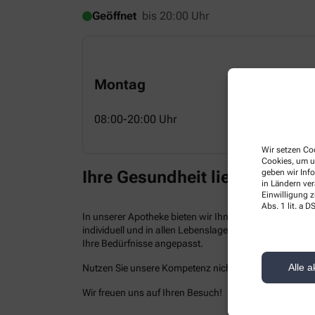
Geöffnet
bis 20:00 Uhr
Montag
08:00-20:00 Uhr
Wir setzen Coo
Cookies, um u
geben wir Inf
Ihre Gesundheit liegt uns am
in Ländern ve
Einwilligung z
Abs. 1 lit. a
In unserer Apotheke bieten wir Ihnen kompetenten Serv
individuell und in allen Lebenslagen. Neben einem br
Ihre Bedürfnisse angepasst.
Alle a
Nutzen Sie unsere Kompetenz nicht nur vor Ort, sonde
Wir freuen uns auf Ihren Besuch!