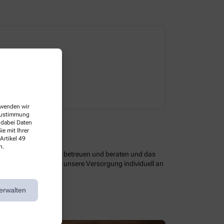
Dienstag
08:00-20:00 
erwenden wir
 Zustimmung
 dabei Daten
e mit Ihrer
Artikel 49
n.
 optimal zu versorgen, betreuen und beraten und das
assendem Service ist unsere Versorgung individuell an
erwalten
en Angeboten.