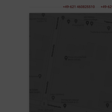
+49-621 460825510
+49-62