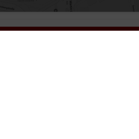
Über uns
I
Kontakt
A
Da
I
Ba
ert auf den Schutz Ihrer persönlichen Daten und garantieren die sichere Übertragun