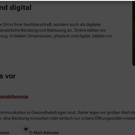
nd digital
 Ort in Ihrer Nachbarschaft, sondern auch als digitaler
e persönliche Beratung und Betreuung an. Online stehen wir
ung. In beiden Dimensionen, physisch und digital, bleiben wir
s vor
ontaktformular
Kommunikation in Gesundheitsfragen sind. Daher legen wir großen Wert dara
, eine Beratung wünschen oder einfach nur unsere Öffnungszeiten wissen 
mmer
E-Mail-Adresse