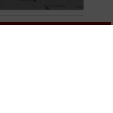
nformationen
GB
tenschutz
mpressum
rrierefreiheitserklärung
g durch eine SSL-Verschlüsselung.