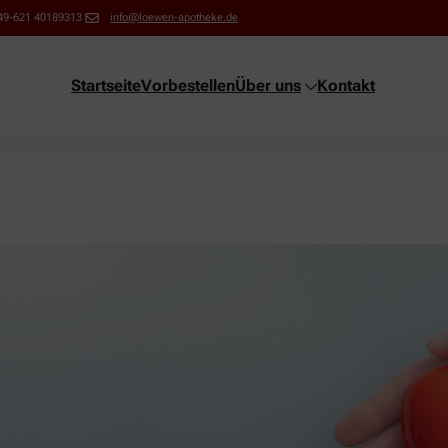
49-621 40189313
info@loewen-apotheke.de
Startseite
Vorbestellen
Über uns
Kontakt