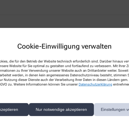
Cookie-Einwilligung verwalten
kies, die für den Betrieb der Website technisch erforderlich sind. Darüber hinaus v
nsere Website für Sie optimal zu gestalten und fortlaufend zu verbessern. Mit Ihrer
ormationen zu Ihrer Verwendung unserer Website auch an Drittanbieter weiter. Soweit
 Herzen!
rarbeitet werden, in denen kein angemessenes Datenschutzniveau besteht, stimmen Si
ur Nutzung dieser Dienste auch der Verarbeitung Ihrer Daten in diesen Ländern gem. 
 DSGVO zu. Weitere Informationen können Sie unserer
Datenschutzerklärung
entnehme
ice rund um Ihre Gesundheit und Ihr Wohlbefinden. Unser Ziel ist es, Sie
eiten Leistungsspektrum, fachkundiger und persönlicher Beratung und umf
kzeptieren
Nur notwendige akzeptieren
Einstellungen v
rn auch online. So sparen Sie doppelte Wege und profitieren von exklusiv