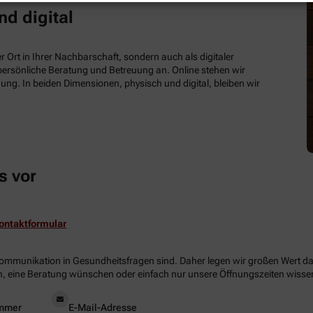
nd digital
 Ort in Ihrer Nachbarschaft, sondern auch als digitaler
e persönliche Beratung und Betreuung an. Online stehen wir
ung. In beiden Dimensionen, physisch und digital, bleiben wir
s vor
ontaktformular
Kommunikation in Gesundheitsfragen sind. Daher legen wir großen Wert dara
, eine Beratung wünschen oder einfach nur unsere Öffnungszeiten wissen 
mmer
E-Mail-Adresse