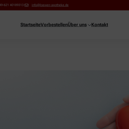
49-621 40189313
info@loewen-apotheke.de
Startseite
Vorbestellen
Über uns
Kontakt