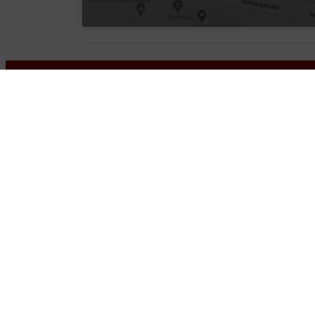
Kontakt
Löwen-Apotheke
P 2, 10 2
,
68161
Mannheim
+49-621 460825510
+49-621 40189313
info@loewen-apotheke.de
Wir legen großen W