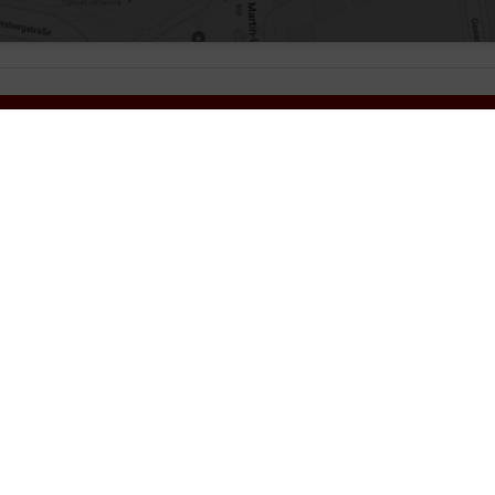
Über uns
I
Kontakt
A
Da
I
Ba
ert auf den Schutz Ihrer persönlichen Daten und garantieren die sichere Übertragun