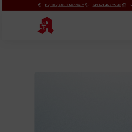
P 2, 10 2
,
68161
Mannheim
+49-621 460825510
+