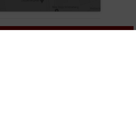
nformationen
GB
tenschutz
mpressum
rrierefreiheitserklärung
g durch eine SSL-Verschlüsselung.