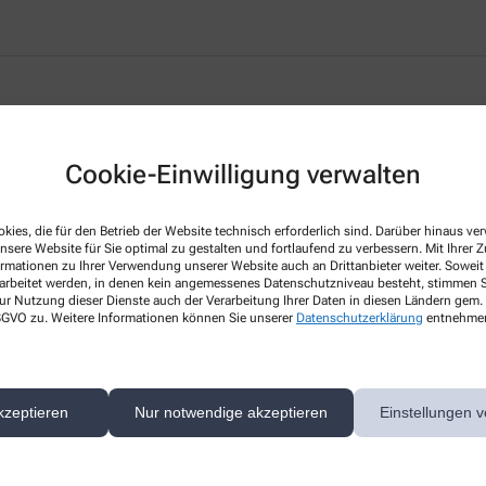
Cookie-Einwilligung verwalten
kies, die für den Betrieb der Website technisch erforderlich sind. Darüber hinaus v
nsere Website für Sie optimal zu gestalten und fortlaufend zu verbessern. Mit Ihrer
ormationen zu Ihrer Verwendung unserer Website auch an Drittanbieter weiter. Soweit
 Herzen!
rarbeitet werden, in denen kein angemessenes Datenschutzniveau besteht, stimmen Si
ur Nutzung dieser Dienste auch der Verarbeitung Ihrer Daten in diesen Ländern gem. 
 DSGVO zu. Weitere Informationen können Sie unserer
Datenschutzerklärung
entnehme
ice rund um Ihre Gesundheit und Ihr Wohlbefinden. Unser Ziel ist es, Sie
eiten Leistungsspektrum, fachkundiger und persönlicher Beratung und umf
kzeptieren
Nur notwendige akzeptieren
Einstellungen v
rn auch online. So sparen Sie doppelte Wege und profitieren von exklusiv