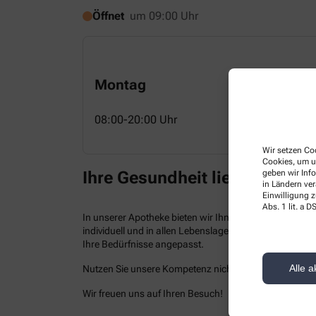
Öffnet
um 09:00 Uhr
Montag
08:00-20:00 Uhr
Wir setzen Coo
Cookies, um u
geben wir Inf
Ihre Gesundheit liegt uns am
in Ländern ve
Einwilligung z
Abs. 1 lit. a
In unserer Apotheke bieten wir Ihnen kompetenten Serv
individuell und in allen Lebenslagen. Neben einem br
Ihre Bedürfnisse angepasst.
Alle a
Nutzen Sie unsere Kompetenz nicht nur vor Ort, sonde
Wir freuen uns auf Ihren Besuch!