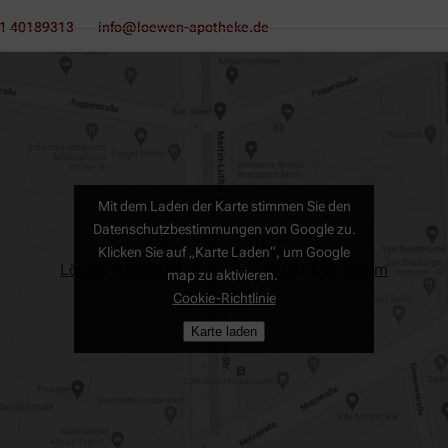
1 40189313
info@loewen-apotheke.de
Mit dem Laden der Karte stimmen Sie den
Datenschutzbestimmungen von Google zu.
Klicken Sie auf „Karte Laden“, um Google
Löwen-Apotheke, P 2, 10 2, 68161 Mannheim
map zu aktivieren.
Cookie-Richtlinie
Karte laden