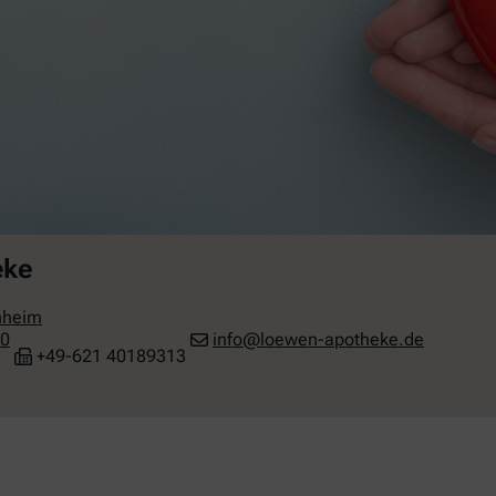
eke
heim
10
info@loewen-apotheke.de
+49-621 40189313