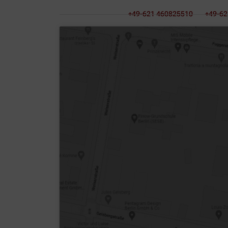
+49-621 460825510
+49-62