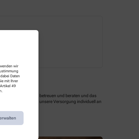
Dienstag
08:00-20:00 
erwenden wir
 Zustimmung
 dabei Daten
e mit Ihrer
Artikel 49
n.
 optimal zu versorgen, betreuen und beraten und das
assendem Service ist unsere Versorgung individuell an
erwalten
en Angeboten.