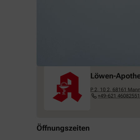
Löwen-Apoth
P 2, 10 2
,
68161
Mann
+49-621 4608255
Öffnungszeiten